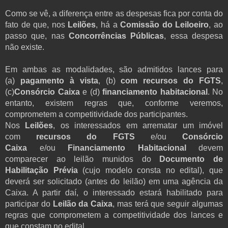
Como se vê, a diferença entre as despesas fica por conta do
fato de que, nos
Leilões
, há a
Comissão do Leiloeiro
, ao
passo que, nas
Concorrências Públicas
, essa despesa
não existe.
Em ambas as modalidades, são admitidos lances para
(a)
pagamento à vista
, (b)
com recursos do FGTS
,
(c)
Consórcio Caixa
e (d)
financiamento habitacional
. No
entanto, existem regras que, conforme veremos,
comprometem a competitividade dos participantes.
Nos
Leilões
, os interessados em arrematar um imóvel
com
recursos do FGTS
e/ou
Consórcio
Caixa
e/ou
Financiamento Habitacional
devem
comparecer ao leilão munidos do
Documento de
Habilitação Prévia
(cujo modelo consta no edital), que
deverá ser solicitado (antes do leilão) em uma agência da
Caixa. A partir daí, o interessado estará habilitado para
participar do
Leilão da Caixa
, mas terá que seguir algumas
regras que comprometem a competitividade dos lances e
que constam no edital.