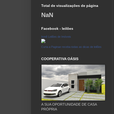
Total de visualizações de página
NaN
Facebook - leilões
Ismê Leilões de Imóveis
Curta a Paginae receba todas as dicas de leilões
COOPERATIVA OÁSIS
A SUA OPORTUNIDADE DE CASA
PRÓPRIA