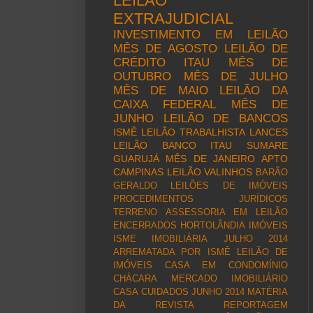
LEILÃO
EXTRAJUDICIAL
INVESTIMENTO EM LEILÃO
MÊS DE AGOSTO
LEILÃO DE
CRÉDITO ITAU
MÊS DE
OUTUBRO
MÊS DE JULHO
MÊS DE MAIO
LEILÃO DA
CAIXA FEDERAL
MÊS DE
JUNHO
LEILÃO DE BANCOS
ISMÊ
LEILÃO TRABALHISTA
LANCES
LEILÃO BANCO ITAU
SUMARE
GUARUJÁ
MÊS DE JANEIRO
APTO
CAMPINAS
LEILÃO
VALINHOS
BARÃO
GERALDO
LEILÕES DE IMÓVEIS
PROCEDIMENTOS JURÍDICOS
TERRENO
ASSESSORIA EM LEILÃO
ENCERRADOS
HORTOLÂNDIA
IMÓVEIS
ISME IMOBILIÁRIA
JULHO 2014
ARREMATADA POR ISMÊ LEILÃO DE
IMÓVEIS
CASA EM CONDOMÍNIO
CHÁCARA
MERCADO IMOBILIÁRIO
CASA
CUIDADOS
JUNHO 2014
MATÉRIA
DA REVISTA
REPORTAGEM