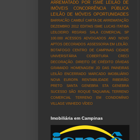
ARREMATADO POR ISMÊ LEILÃO DE
IMÓVEIS
CONCORRÊNCIA PÚBLICA
LEILÃO DE MÓVEIS
OPORTUNIDADES
BARRACÃO
CAMBUÍ
CARTA DE ARREMATAÇÃO
DEZEMBRO 2012
EDITAIS
ISME LUCAS
ITATIBA
LEILOEIRO
REGRAS
SALA COMERCIAL
SP
100.000 ACESSOS
ADVOGADOS
ANO NOVO
APTOS DECORADOS
ASSESSORIA EM LEILÃO.
BOTAFOGO
CENTRO DE CAMPINAS
CIDADE
UNIVERSITÁRIA
COBERTURA
CRECI
DECORAÇÃO.
DIREITO DE CRÉDITO
DÍVIDAS
GRAMADO
HOMENAGEM
JD DAS PAINEIRAS
LEILÃO ENCERRADO
MARCADO IMOBILIÁRIO
NOVA EUROPA
RENTABILIDADE
RIBEIRÃO
PRETO
SANTA GENEBRA
STA GENEBRA
SUCESSO
SÃO ROQUE
TAQUARAL
TERRENO
COMERCIAL
TERRENO EM CONDOMÍNIO
VILLAGE
VINHEDO
VÍDEO
Imobiliária em Campinas