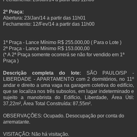
2ª Praça:
Abertura: 23/Jan/14 a partir das 11h01
Fechamento: 12/Fev/14 a partir das 11h00
1ª Praça - Lance Mínimo R$ 255.000,00 ( Para o Lote )
2ª Praça - Lance Mínimo R$ 153.000,00
(* A 2ª Praça somente ocorrerá se não for vendido em 1ª
Praça )
Descrição completa do lote:
SÃO PAULO/SP -
LIBERDADE - APARTAMENTO com 2 dormitórios, no 11º
andar e direito a uma vaga na garagem coletiva do edifício,
que se localiza nos três subsolos, em lugar indeterminado e
sujeito a manobrista do Edifício, Liberdade, Área Útil:
37,22m², Área Total Construída: 87,55m².
OBSERVAÇÕES: Ocupado. Desocupação por conta do
arrematante.
VISITAÇÃO: Não há visitação.