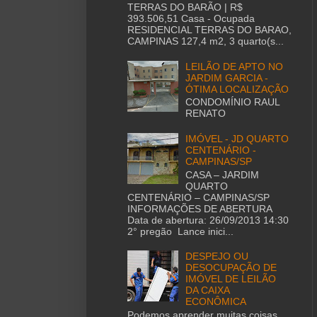
TERRAS DO BARÃO | R$
393.506,51 Casa - Ocupada
RESIDENCIAL TERRAS DO BARAO,
CAMPINAS 127,4 m2, 3 quarto(s...
LEILÃO DE APTO NO
JARDIM GARCIA -
ÓTIMA LOCALIZAÇÃO
CONDOMÍNIO RAUL
RENATO
IMÓVEL - JD QUARTO
CENTENÁRIO -
CAMPINAS/SP
CASA – JARDIM
QUARTO
CENTENÁRIO – CAMPINAS/SP
INFORMAÇÕES DE ABERTURA
Data de abertura: 26/09/2013 14:30
2° pregão Lance inici...
DESPEJO OU
DESOCUPAÇÃO DE
IMÓVEL DE LEILÃO
DA CAIXA
ECONÔMICA
Podemos aprender muitas coisas