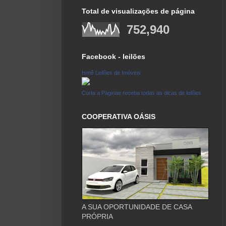
Total de visualizações de página
752,940
Facebook - leilões
Ismê Leilões de Imóveis
Curta a Paginae receba todas as dicas de leilões
COOPERATIVA OÁSIS
A SUA OPORTUNIDADE DE CASA
PRÓPRIA