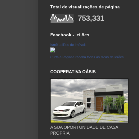
Total de visualizações de página
753,331
Facebook - leilões
Ismê Leilões de Imóveis
Curta a Paginae receba todas as dicas de leilões
COOPERATIVA OÁSIS
A SUA OPORTUNIDADE DE CASA
PRÓPRIA