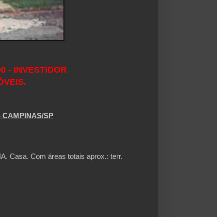
0 - INVESTIDOR
ÓVEIS.
– CAMPINAS/SP
asa. Com áreas totais aprox.: terr.