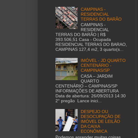
CAMPINAS -
RESIDENCIAL
TERRAS DO BARÃO
CAMPINAS -
RESIDENCIAL
TERRAS DO BARÃO | R$
393.506,51 Casa - Ocupada
RESIDENCIAL TERRAS DO BARAO,
CAMPINAS 127,4 m2, 3 quarto(s...
IMÓVEL - JD QUARTO
CENTENÁRIO -
CAMPINAS/SP
CASA – JARDIM
QUARTO
CENTENÁRIO – CAMPINAS/SP
INFORMAÇÕES DE ABERTURA
Data de abertura: 26/09/2013 14:30
2° pregão Lance inici...
DESPEJO OU
DESOCUPAÇÃO DE
IMÓVEL DE LEILÃO
DA CAIXA
ECONÔMICA
Podemos aprender muitas coisas