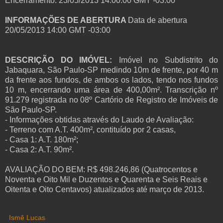
Encerramento: 23/05/2013 14:00:00 GMT -03:00
INFORMAÇÕES DE ABERTURA
Data de abertura
20/05/2013 14:00 GMT -03:00
DESCRIÇÃO DO IMÓVEL:
Imóvel no Subdistrito do
Jabaquara, São Paulo-SP medindo 10m de frente, por 40 m
da frente aos fundos, de ambos os lados, tendo nos fundos
10 m, encerrando uma área de 400,00m². Transcrição nº
91.279 registrada no 08º Cartório de Registro de Imóveis de
São Paulo-SP.
- Informações obtidas através do Laudo de Avaliação:
- Terreno com A.T. 400m², contituído por 2 casas,
- Casa 1: A.T. 180m²;
- Casa 2: A.T. 90m².
AVALIAÇÃO DO BEM: R$ 498.246,86 (Quatrocentos e
Noventa e Oito Mil e Duzentos e Quarenta e Seis Reais e
Oitenta e Oito Centavos) atualizados até março de 2013.
Ismê Lucas