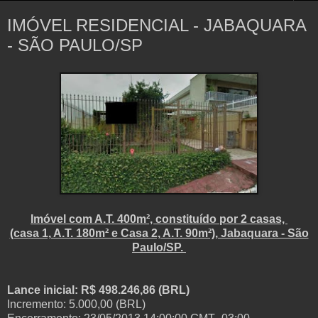
IMÓVEL RESIDENCIAL - JABAQUARA
- SÃO PAULO/SP
Imóvel com A.T. 400m², constituído por 2 casas,
(casa 1, A.T. 180m² e Casa 2, A.T. 90m²), Jabaquara - São
Paulo/SP.
Lance inicial: R$ 498.246,86 (BRL)
Incremento: 5.000,00 (BRL)