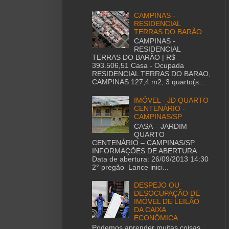
CAMPINAS -
RESIDENCIAL
TERRAS DO BARÃO
CAMPINAS -
RESIDENCIAL
TERRAS DO BARÃO | R$
393.506,51 Casa - Ocupada
RESIDENCIAL TERRAS DO BARAO,
CAMPINAS 127,4 m2, 3 quarto(s...
IMÓVEL - JD QUARTO
CENTENÁRIO -
CAMPINAS/SP
CASA – JARDIM
QUARTO
CENTENÁRIO – CAMPINAS/SP
INFORMAÇÕES DE ABERTURA
Data de abertura: 26/09/2013 14:30
2° pregão Lance inici...
DESPEJO OU
DESOCUPAÇÃO DE
IMÓVEL DE LEILÃO
DA CAIXA
ECONÔMICA
Podemos aprender muitas coisas