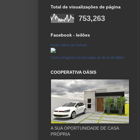
Total de visualizações de página
753,263
Facebook - leilões
Ismê Leilões de Imóveis
Curta a Paginae receba todas as dicas de leilões
COOPERATIVA OÁSIS
A SUA OPORTUNIDADE DE CASA
PRÓPRIA